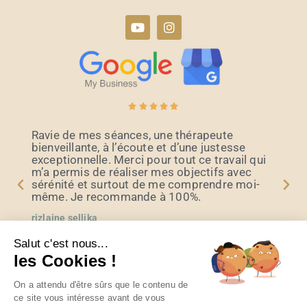





Ravie de mes séances, une thérapeute
bienveillante, à l’écoute et d’une justesse
exceptionnelle. Merci pour tout ce travail qui
m’a permis de réaliser mes objectifs avec
sérénité et surtout de me comprendre moi-
même. Je recommande à 100%.
rizlaine sellika
Salut c'est nous...
les Cookies !
On a attendu d'être sûrs que le contenu de
Par
Psychologue.net
ce site vous intéresse avant de vous